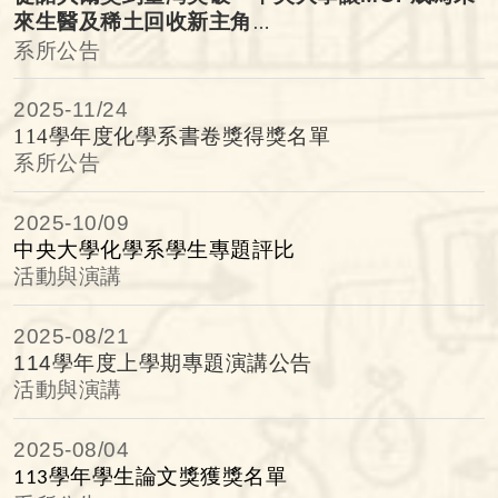
來生醫及稀土回收新主角
系所公告
NCU Positions MOFs as the Next Key Materials for
Biomedicine and Rare-Earth Recycling
2025-
11/24
114學年度化學系書卷獎得獎名單
系所公告
2025-
10/09
中央大學化學系學生專題評比
活動與演講
2025-
08/21
114學年度上學期專題演講公告
活動與演講
2025-
08/04
學年學生論文獎獲獎名單
113