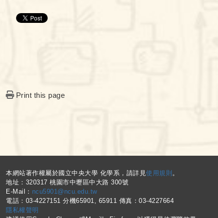
Print this page
:::
本網站著作權屬於國立中央大學 化學系，請詳見
使用規則
。
地址：320317 桃園市中壢區中大路 300號
E-Mail：
ncu5901@ncu.edu.tw
電話：03-4227151 分機65901, 65911 傳真：03-4227664
隱私權聲明