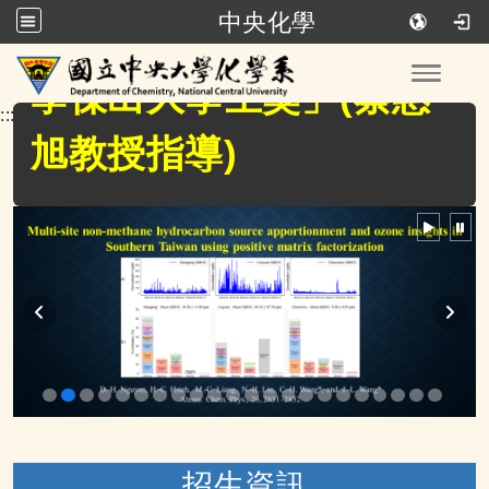
榮獲2026年「中技社化
中央化學
學傑出大學生獎」(蔡惠
跳到主要內容
Toggle
旭教授指導)
:::
恭賀本系所有獲得114學
年校級獎項的教師!
招生資訊