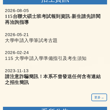
陳家原老師 榮獲「校教學優良獎」
2026-08-05
115台聯大碩士班考試報到資訊-新生請先詳閱
杜遠朋老師 榮獲「院教學優良獎」
再洽詢指導
2026-05-21
李文仁老師 獲得「拔尖論文貢獻獎」
大學申請入學筆試考古題
蔡惠旭老師 獲得「拔尖論文貢獻獎」
2026-02-24
115 大學申請入學準備指引及考生須知
陳家原老師 獲得「優良論文貢獻獎」
2023-11-13
請注意詐騙簡訊！本系不曾發送任何含有連結
之招生簡訊
侯敦仁老師 獲得「一等論文貢獻獎」
更多→
李韋宗老師 獲得「論文進步獎」