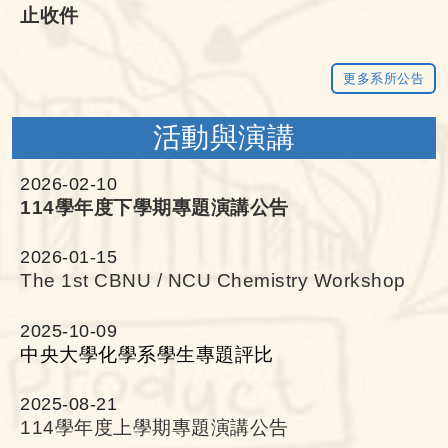
止收件
恭賀 2024年《中國化學會會
更多系所公告
誌》年度最佳論文獎及高引
活動與演講
用論文獎得獎人：陳銘洲教
2026-02-10
114學年度下學期專題演講公告
授
2026-01-15
The 1st CBNU / NCU Chemistry Workshop
恭賀 蔡惠旭教授指導碩士
2025-10-09
生：章傳庸、吳宜玲、王俊
中央大學化學系學生專題評比
凱
2025-08-21
114學年度上學期專題演講公告