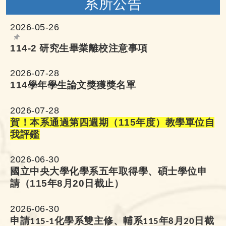
系所公告
廖康廩老師 獲得「論文進步獎」
2026-05-26
吳國暉老師 獲得「論文進步獎」
114-2 研究生畢業離校注意事項
2026-07-28
114學年學生論文獎獲獎名單
2026-07-28
恭賀 謝發坤教授榮獲首屆
賀！本系通過第四週期（115年度）教學單位自
我評鑑
「永烜學術獎」
2026-06-30
國立中央大學化學系五年取得學、碩士學位申
恭賀 化學學術獎章及中技社
請（
115
年
8
月
20
日截止）
化學學術獎得獎人：吳春桂
2026-06-30
申請
化學系雙主修、輔系
年
月
日截
115-1
115
8
20
教授