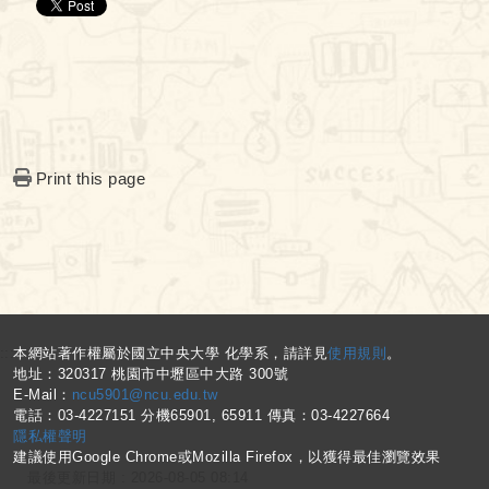
Print this page
:::
本網站著作權屬於國立中央大學 化學系，請詳見
使用規則
。
地址：320317 桃園市中壢區中大路 300號
E-Mail：
ncu5901@ncu.edu.tw
電話：03-4227151 分機65901, 65911 傳真：03-4227664
隱私權聲明
建議使用Google Chrome或Mozilla Firefox，以獲得最佳瀏覽效果
最後更新日期 :
2026-08-05 08:14