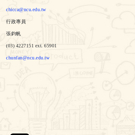
chicca@ncu.edu.tw
行政專員
張鈞帆
(03) 4227151 ext. 65901
chunfan@ncu.edu.tw