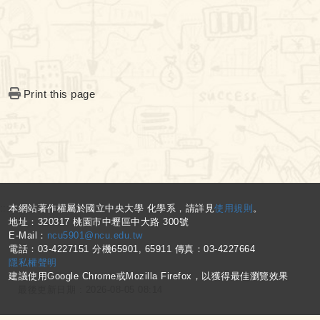
Print this page
:::
本網站著作權屬於國立中央大學 化學系，請詳見
使用規則
。
地址：320317 桃園市中壢區中大路 300號
E-Mail：
ncu5901@ncu.edu.tw
電話：03-4227151 分機65901, 65911 傳真：03-4227664
隱私權聲明
建議使用Google Chrome或Mozilla Firefox，以獲得最佳瀏覽效果
最後更新日期 :
2026-08-05 08:14