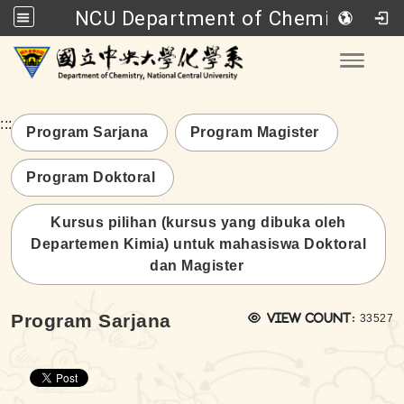
NCU Department of Chemistry
Go to main content
Toggle
:::
Program Sarjana
Program Magister
Program Doktoral
Kursus pilihan (kursus yang dibuka oleh
Departemen Kimia) untuk mahasiswa Doktoral
dan Magister
瀏覽次
Program Sarjana
View count:
33527