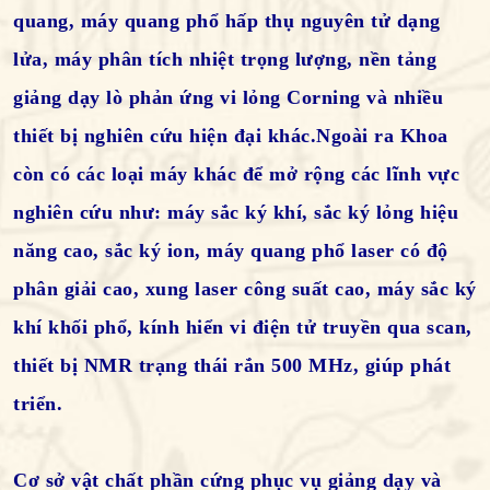
quang, máy quang phổ hấp thụ nguyên tử dạng
lửa, máy phân tích nhiệt trọng lượng, nền tảng
giảng dạy lò phản ứng vi lỏng Corning và nhiều
thiết bị nghiên cứu hiện đại khác.Ngoài ra Khoa
còn có các loại máy khác để mở rộng các lĩnh vực
nghiên cứu như: máy sắc ký khí, sắc ký lỏng hiệu
năng cao, sắc ký ion, máy quang phổ laser có độ
phân giải cao, xung laser công suất cao, máy sắc ký
khí khối phổ, kính hiển vi điện tử truyền qua scan,
thiết bị NMR trạng thái rắn 500 MHz, giúp phát
triển.
Cơ sở vật chất phần cứng phục vụ giảng dạy và