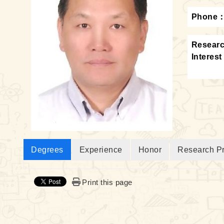
Phone
Resear
Interest
Degrees
Experience
Honor
Research Pr
Print this page