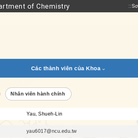
rtment of Chemistry
:::
Sơ
Go to main content
Các thành viên của Khoa
Nhân viên hành chính
Yau, Shueh-Lin
yau6017@ncu.edu.tw