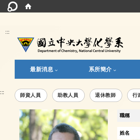
:::
最新消息
系所簡介
:::
師資人員
助教人員
退休教師
行
職稱
姓名