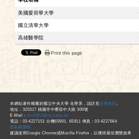
美國愛荷華大學
國立清華大學
高雄醫學院
Print this page
:::
本網站著作權屬於國立中央大學 化學系，請詳見
使用規則
。
地址：320317 桃園市中壢區中大路 300號
E-Mail：
ncu5901@ncu.edu.tw
電話：03-4227151 分機65901, 65911 傳真：03-4227664
隱私權聲明
建議使用Google Chrome或Mozilla Firefox，以獲得最佳瀏覽效果
最後更新日期 :
2026-08-05 08:14