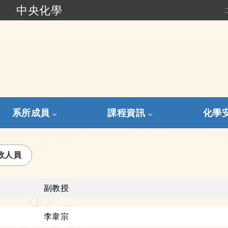
中央化學
:
跳到主要內容
系所成員
課程資訊
化學
政人員
副教授
李韋宗