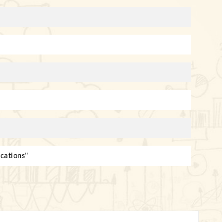
ications
"