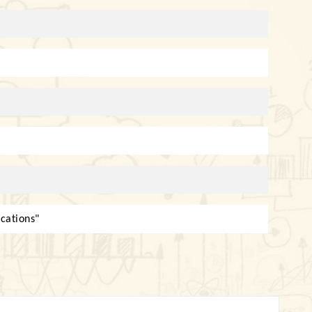
ications
"