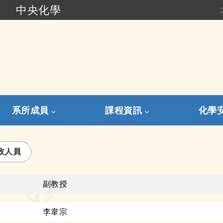
中央化學
:
跳到主要內容
系所成員
課程資訊
化學
政人員
副教授
李韋宗