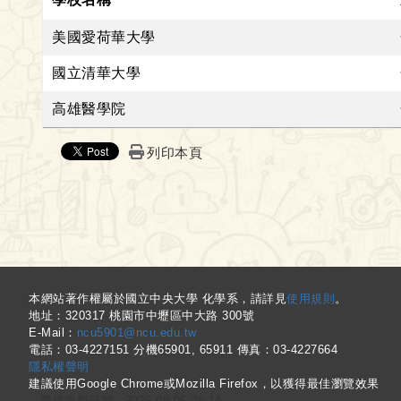
美國愛荷華大學
國立清華大學
高雄醫學院
列印本頁
:::
本網站著作權屬於國立中央大學 化學系，請詳見
使用規則
。
地址：320317 桃園市中壢區中大路 300號
E-Mail：
ncu5901@ncu.edu.tw
電話：03-4227151 分機65901, 65911 傳真：03-4227664
隱私權聲明
建議使用Google Chrome或Mozilla Firefox，以獲得最佳瀏覽效果
最後更新日期 :
2026-08-05 08:14