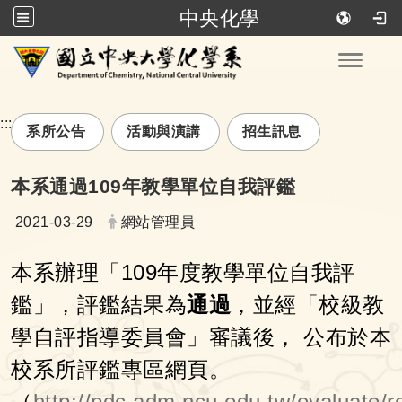
中央化學
跳到主要內容
Toggle
:::
系所公告
活動與演講
招生訊息
本系通過109年教學單位自我評鑑
日期：
發布者：
2021-03-29
網站管理員
本系辦理「109年度教學單位自我評
鑑」，評鑑結果為
通過
，並經「校級教
學自評指導委員會」審議後， 公布於本
校系所評鑑專區網頁。
（
http://pdc.adm.ncu.edu.tw/evaluate/r