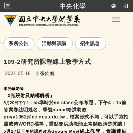
中央化學
跳到主要內容
Toggle
:::
系所公告
活動與演講
招生訊息
109-2研究所課程線上教學方式
日期：
發布者：
2021-05-18
張鈞帆
李光華老師
光繞射及結構解析」
「X
：55
準時於ee-class
公布考題，下午4：15前
5
月20
日下午2
答案卷註明姓名、學號e-mail給洪助教
puya1062@cc.ncu.edu.tw，檔案形式不均，可以手寫拍
照或傳WORD檔等，重點要洪助教能正常開啟清楚閱讀！
線上教學，會議連結
5
月27
日下午的課程改為Google Meet