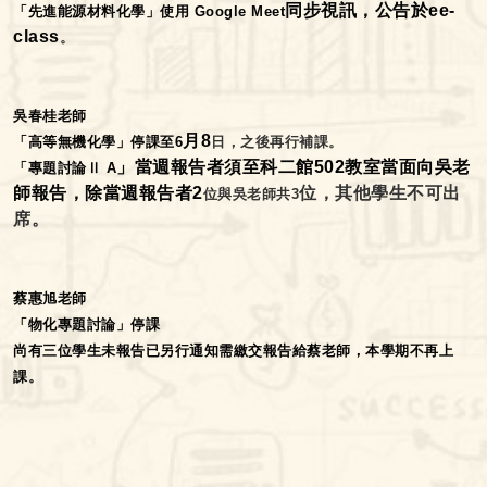
同步視訊，公告於ee-
「先進能源材料化學」使用 Google Meet
class
。
吳春桂老師
月8
「高等無機化學」停課至6
日，之後再行補課。
」當週報告者須至科二館502
教室當面向吳老
「專題討論Ⅱ A
師報告，除當週報告者2
位，其他學生不可出
位與吳老師共3
席。
蔡惠旭老師
「物化專題討論」停課
尚有三位學生未報告已另行通知需繳交報告給蔡老師，本學期不再上
課。