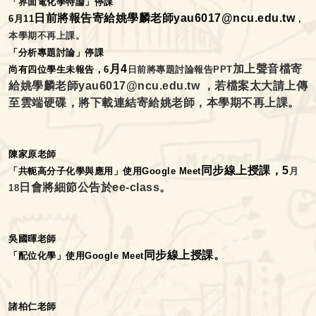
「界面電化學特論」停課
日前將報告寄給姚學麟老師yau6017@ncu.edu.tw
6
月11
，
本學期不再上課。
「分析專題討論」停課
月4
加上聲音檔寄
尚有四位學生未報告，6
日前將專題討論報告PPT
給姚學麟老師yau6017@ncu.edu.tw
，若檔案太大請上傳
至雲端硬碟，將下載連結寄給姚老師，本學期不再上課。
陳家原老師
同步線上授課，5
「共軛高分子化學與應用」使用Google Meet
月
日會將細節公告於ee-class
。
18
吳國暉老師
同步線上授課。
「配位化學」使用Google Meet
諸柏仁老師