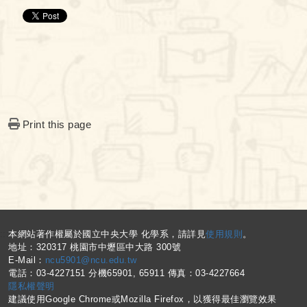
Print this page
:::
本網站著作權屬於國立中央大學 化學系，請詳見
使用規則
。
地址：320317 桃園市中壢區中大路 300號
E-Mail：
ncu5901@ncu.edu.tw
電話：03-4227151 分機65901, 65911 傳真：03-4227664
隱私權聲明
建議使用Google Chrome或Mozilla Firefox，以獲得最佳瀏覽效果