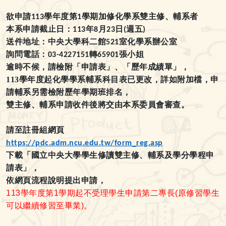
欲申請
學年度第
學期加修化學系雙主修、輔系者
113
1
本系申請截止日：
年
月
日
週五
113
8
23
(
)
送件地址：中央大學科二館
室化學系辦公室
521
詢問電話：
轉
張小姐
03-4227151
65901
逾時不候，請檢附「申請表」、「歷年成績單」，
113學年度起化學學系輔系科目表已更改，詳如附加檔，申
請輔系另需檢附歷年學期班排名，
雙主修、輔系申請收件後將交由本系委員會審查。
請至註冊組網頁
https://pdc.adm.ncu.edu.tw/form_reg.asp
下載「國立中央大學學生修讀雙主修、輔系及學分學程申
請表」，
依網頁流程說明提出申請，
113
學年度第1
學期起不受理學生申請第二專長
(
原修習學生
可以繼續修習至畢業
)
。