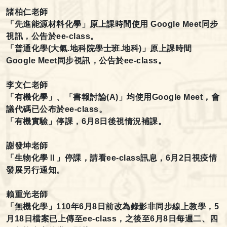
諸柏仁老師
「先進能源材料化學」原上課時間使用 Google Meet
同步
視訊，公告於ee-class。
「普通化學(
大氣.地科院學士班.地科)」原上課時間
Google Meet同步視訊，公告於ee-class。
李文仁老師
「有機化學」、「書報討論(A)
」均使用Google Meet，會
議代碼已公布於ee-class。
「有機實驗」停課，6
月8日後視情況補課。
謝發坤老師
「生物化學Ⅱ」停課，請看ee-class
訊息，6月2日視疫情
發展另行通知。
賴重光老師
「無機化學」110
年6月8日前改為錄影非同步線上教學，5
月18日檔案已上傳至ee-class，之後至6月8日每週二、四