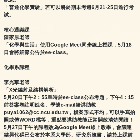
「普通化學實驗」若可以將於期末考週6
月21-25日進行考
試。
核心通識課
陳家原老師
「化學與生活」使用Google Meet
同步線上授課，5月18
日會將細節公告於ee-class。
化學系課程
李光華老師
「X
光繞射及結構解析」
5
月20
日下午2：55準時於ee-class公布考題，下午4：15
前答案卷註明姓名、學號e-mail給洪助教
puya1062@cc.ncu.edu.tw，檔案形式不均，可以手寫拍
照或傳WORD檔等，重點要洪助教能正常開啟清楚閱讀！
5
月27
日下午的課程改為Google Meet線上教學，會議連
結與代碼已公布於本系大學部、研究所臉書，請於上課前