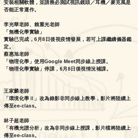
安裝相關軟體，並請務必測試視訊鏡頭／耳機／麥克風是
否能正常運作。
李光華老師、賴重光老師
「無機化學實驗」
實驗已完成，6
月8日後視疫情發展，若可上課繼續儀器鑑
定。
蔡惠旭老師
「物理化學」使用Google Meet
同步線上授課。
「物理化學實驗」停課，6
月8日後視情況補課。
王家麟老師
「環境化學Ⅱ」改為錄影非同步線上教學，影片將陸續上
傳至ee-class
。
林子超老師
「有機光譜分析」改為非同步線上授課，影片檔將陸續上
傳至ee-class
。