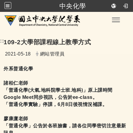
中央化學
跳到主要內容
Toggle
:::
109-2大學部課程線上教學方式
日期：
發布者：
2021-05-18
網站管理員
外系普通化學
諸柏仁老師
「普通化學(
大氣.地科院學士班.地科)」原上課時間
Google Meet同步視訊，公告於ee-class。
「普通化學實驗」停課，6
月8日後視情況補課。
廖康廩老師
「普通化學」公告於各班臉書，請各位同學密切注意最新
訊息。