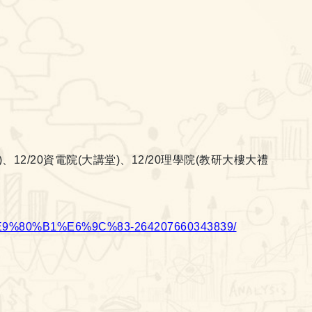
)
、
12/20
資電院
(
大講堂
)
、
12/20
理學院
(
教研大樓大禮
9%80%B1%E6%9C%83-264207660343839/