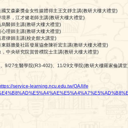
美國艾森豪獎金女性媒體得主王文靜主講
(
教研大樓大禮堂
)
學境界，江才健老師主講
(
教研大樓大禮堂
)
烏烏醫師主講
(
教研大樓大禮堂
)
商心理師主講
(
教研大樓大禮堂
)
惠君律師主講
(
校史館大講堂
)
臺東縣膽曼社區發展協會陳祈宏主講
(
教研大樓大禮堂
)
像，中央研究院賀曾樸院士主講
(
教研大樓大禮堂
)
)
、
9/27
生醫學院
(R3-402)
、
11/29
文學院
(
教研大樓羅家倫講堂
https://service-learning.ncu.edu.tw/QA/life
.com/%E4%B8%AD%E5%A4%AE%E5%A4%A7%E5%AD%B8%E