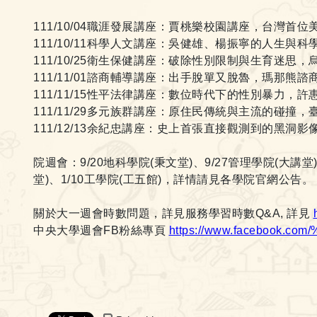
111/10/04
職涯發展講座：賈桃樂校園講座，台灣首位
111/10/11
科學人文講座：吳健雄、楊振寧的人生與科
111/10/25
衛生保健講座：破除性別限制與生育迷思，
111/11/01
諮商輔導講座：出手脫單又脫魯，瑪那熊諮
111/11/15
性平法律講座：數位時代下的性別暴力，許
111/11/29
多元族群講座：原住民傳統與主流的碰撞，
111/12/13
余紀忠講座：史上首張直接觀測到的黑洞影
院週會：
9/20
地科學院
(
秉文堂
)
、
9/27
管理學院
(
大講堂
堂
)
、
1/10
工學院
(
工五館
)
，詳情請見各學院官網公告。
關於大一週會時數問題，詳見服務學習時數
Q&A,
詳見
中央大學週會
FB
粉絲專頁
https://www.facebook