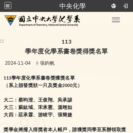
中央化學
跳到主要內容
Toggle
:::
113
學年度化學系書卷獎得獎名單
日期：
發布者：
2024-11-04
張鈞帆
學年度化學系書卷獎獲獎名單
113
（系上頒發獎狀一只及獎金
元）
2000
大二：蔡昀澄、王俊翔、吳承諺
大三：蘇紘域、宋承憲、溫翊如
大四：莊承霖、游竣宇、張簡婕
獎學金將撥入得獎者本人帳戶，請獲獎同學至系辦領取獎