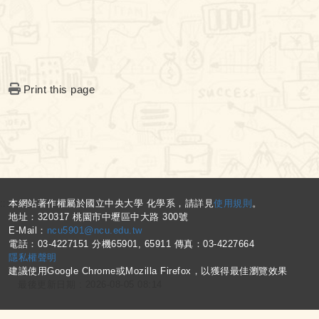
Print this page
:::
本網站著作權屬於國立中央大學 化學系，請詳見
使用規則
。
地址：320317 桃園市中壢區中大路 300號
E-Mail：
ncu5901@ncu.edu.tw
電話：03-4227151 分機65901, 65911 傳真：03-4227664
隱私權聲明
建議使用Google Chrome或Mozilla Firefox，以獲得最佳瀏覽效果
最後更新日期 :
2026-08-05 08:14