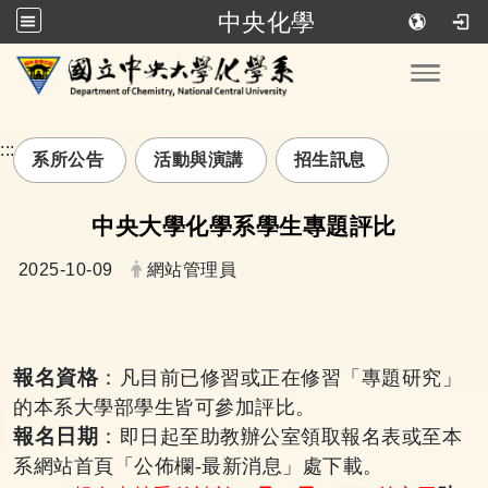
中央化學
跳到主要內容
Toggle
:::
系所公告
活動與演講
招生訊息
中央大學化學系學生專題評比
日期：
發布者：
2025-10-09
網站管理員
報名資格
：
凡目前已修習或正在修習「專題研究」
的本系大學部學生皆可參加評比。
報名日期
：
即日起至助教辦公室領取報名表或至本
系網站首頁「公佈欄-最新消息」處下載。