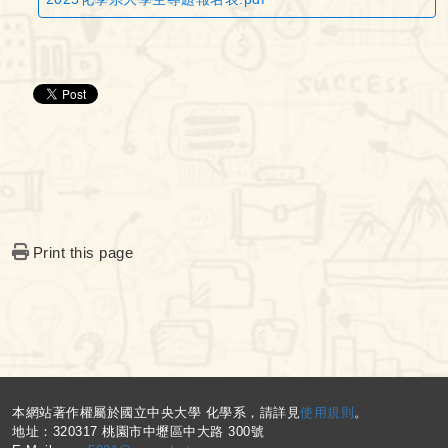
Print this page
:::
本網站著作權屬於國立中央大學 化學系，請詳見
使用規則
。
地址：320317 桃園市中壢區中大路 300號