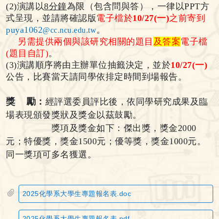
(2)
演講以
8分鐘
為限（包含問與答），一律以PPT方
式呈現，並請將確認版
電子檔於
10/27(一)
之前寄到
puya1062
。
@cc.ncu.edu.tw
另需提供兩個與該研究相關的題目
及答案
電子檔
(題目自訂)
。
(3)
演講順序將由主辦單位抽籤決定，並於
10/27(
一)
公告，比賽當天請同學依排定時間到場報告。
獎 勵：
經評選委員評比後，依同學研究成果及臨
場表現頒發獎狀及獎金以茲鼓勵。
獎項及獎金如下：傑出獎，獎金2000
元；特優獎，獎金1500元；優等獎，獎金1000元。
同一獎項可多名獲選。
2025化學系大學生專題報名表.doc
2025化學系大學生專題報名表.pdf