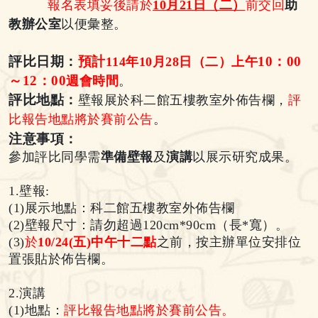
報名表填妥後請於
10月21日（二）
前交回
助
教辦公室
以便彙整。
評比日期：
預計
10
：00
114
年10月28日（二）上午
～12：00
週會時間
。
評比地點：
壁報展於科二館五樓教室外佈告欄，
評
比報告地點將於賽前公告
。
注意事項：
參加評比同學需
準備壁報
及
演講
以展示研究成果。
1.
壁報:
(1)
展示地點：
科二館五樓教室外佈告欄
(2)
壁報尺寸：請勿超過
120cm
*
90cm
（長*寬）。
(3)
於
10/24(五)中午十二點
之前，按主辦單位安排位
置張貼於
佈告欄
。
2.
演講
(1)
地點：
評比報告地點將於賽前公告。