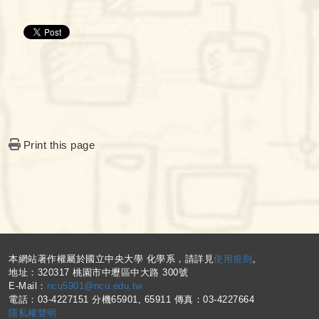
Print this page
:::
本網站著作權屬於國立中央大學 化學系，請詳見
使用規則
。
地址：320317 桃園市中壢區中大路 300號
E-Mail：
ncu5901@ncu.edu.tw
電話：03-4227151 分機65901, 65911 傳真：03-4227664
隱私權聲明