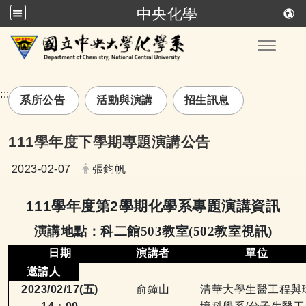
中央化學
跳到主要內容
Toggle
:::
系所公告
活動與演講
招生訊息
111學年度下學期專題演講公告
日期：
發布者：
2023-02-07
張鈞帆
111
學年度第
2
學期化學系專題演講資訊
演講地點：科二館503教室(502教室視訊)
日期
演講者
單位
邀請人
2023/02/17(
五
)
俞鐘山
清華大學生醫工程與