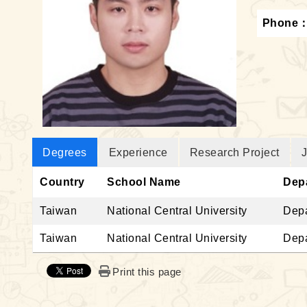
Phone
Degrees
Experience
Research Project
J
Country
School Name
Dep
Taiwan
National Central University
Depa
Taiwan
National Central University
Depa
Print this page