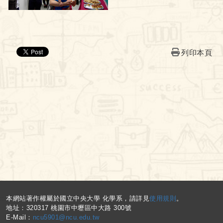
列印本頁
:::
本網站著作權屬於國立中央大學 化學系，請詳見
使用規則
。
地址：320317 桃園市中壢區中大路 300號
E-Mail：
ncu5901@ncu.edu.tw