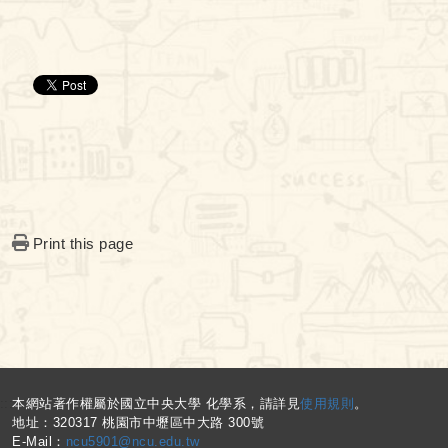
Print this page
:::
本網站著作權屬於國立中央大學 化學系，請詳見
使用規則
。
地址：320317 桃園市中壢區中大路 300號
E-Mail：
ncu5901@ncu.edu.tw