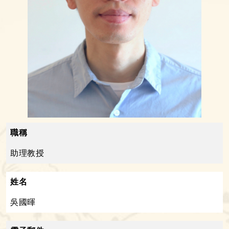
職稱
助理教授
姓名
吳國暉