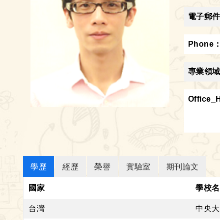
電子郵
Phone
專業領
Office_
學歷
經歷
榮譽
實驗室
期刊論文
國家
學校名
台灣
中央大