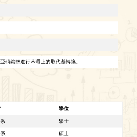
用亞硝鎓鹽進行苯環上的取代基轉換。
所
學位
學系
學士
學系
碩士