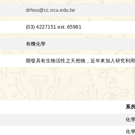
件
drhou@cc.ncu.edu.tw
：
(03) 4227151 ext. 65981
域
有機化學
趣
開發具有生物活性之天然物，近年來加入研究利
系
化
化