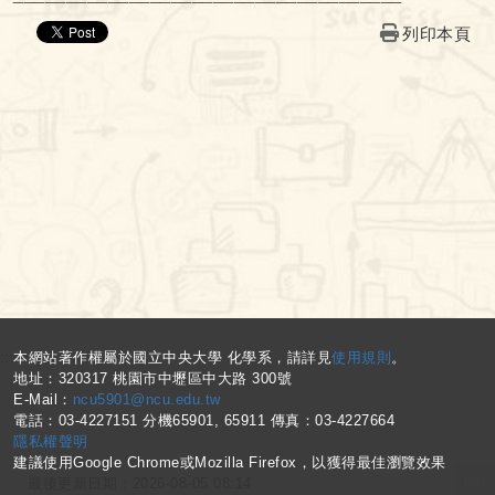
列印本頁
:::
本網站著作權屬於國立中央大學 化學系，請詳見
使用規則
。
地址：320317 桃園市中壢區中大路 300號
E-Mail：
ncu5901@ncu.edu.tw
電話：03-4227151 分機65901, 65911 傳真：03-4227664
隱私權聲明
建議使用Google Chrome或Mozilla Firefox，以獲得最佳瀏覽效果
top
最後更新日期 :
2026-08-05 08:14