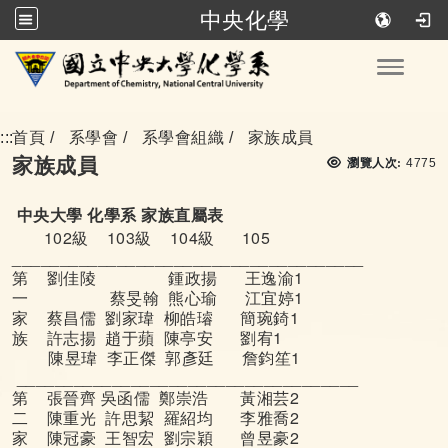
中央化學
跳到主要內容
Toggle
:::
首頁
系學會
系學會組織
家族成員
瀏覽
家族成員
瀏覽人次:
4775
中央大學 化學系 家族直屬表
102級 103級 104級 105
_____________________________________
第 劉佳陵 鍾政揚 王逸渝1
一 蔡旻翰 熊心瑜 江宜婷1
家 蔡昌儒 劉家瑋 柳皓璿 簡琬錡1
族 許志揚 趙于蘋 陳亭安 劉宥1
陳昱瑋 李正傑 郭彥廷 詹鈞笙1
____________________________________
第 張晉齊 吳函儒 鄭崇浩 黃湘芸2
二 陳重光 許思絜 羅紹均 李雅喬2
家 陳冠豪 王智宏 劉宗穎 曾昱豪2