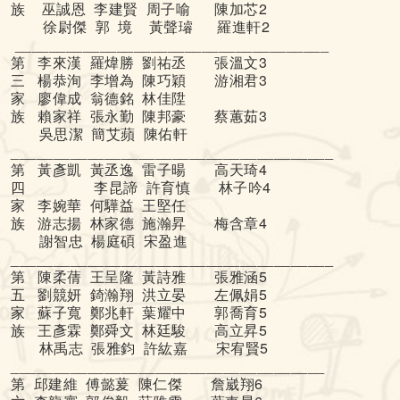
族 巫誠恩 李建賢 周子喻 陳加芯2
徐尉傑 郭 境 黃聲璿 羅進軒2
_____________________________________
第 李來漢 羅煒勝 劉祐丞 張溫文3
三 楊恭洵 李增為 陳巧穎 游湘君3
家 廖偉成 翁德銘 林佳陞
族 賴家祥 張永勤 陳邦豪 蔡蕙茹3
吳思潔 簡艾蘋 陳佑軒
______________________________________
第 黃彥凱 黃丞逸 雷子暘 高天琦4
四 李昆諦 許育慎 林子吟4
家 李婉華 何驊益 王堅任
族 游志揚 林家德 施瀚昇 梅含章4
謝智忠 楊庭碩 宋盈進
______________________________________
第 陳柔蒨 王呈隆 黃詩雅 張雅涵5
五 劉競妍 錡瀚翔 洪立晏 左佩娟5
家 蘇子寬 鄭兆軒 葉耀中 郭喬育5
族 王彥霖 鄭舜文 林廷駿 高立昇5
林禹志 張雅鈞 許紘嘉 宋宥賢5
_____________________________________
第 邱建維 傅懿萲 陳仁傑 詹崴翔6