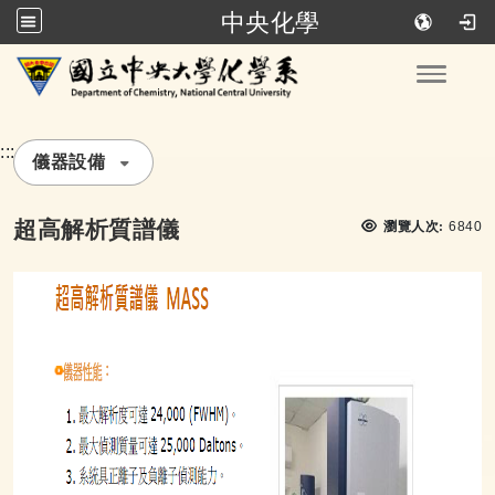
中央化學
跳到主要內容
Toggle
:::
儀器設備
瀏覽
超高解析質譜儀
瀏覽人次:
6840