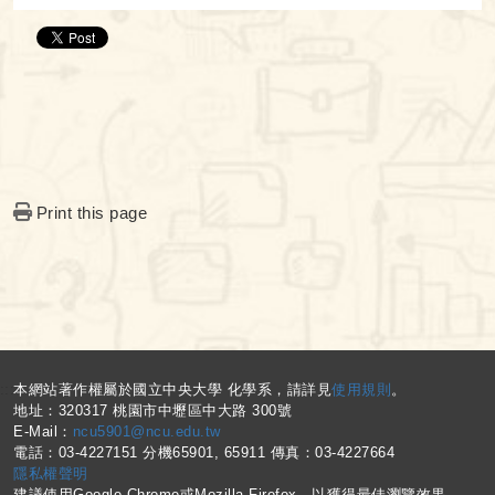
Print this page
:::
本網站著作權屬於國立中央大學 化學系，請詳見
使用規則
。
地址：320317 桃園市中壢區中大路 300號
E-Mail：
ncu5901@ncu.edu.tw
電話：03-4227151 分機65901, 65911 傳真：03-4227664
隱私權聲明
建議使用Google Chrome或Mozilla Firefox，以獲得最佳瀏覽效果