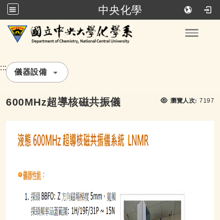
中央化學
跳到主要內容
Toggle
:::
儀器設備
瀏覽
600MHz超導核磁共振儀
瀏覽人次:
7197