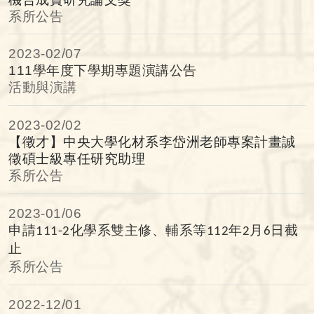
系所公告
2023-
02/07
111學年度下學期專題演講公告
活動與演講
2023-
02/02
【徵才】中央大學化材系李岱洲老師專案計畫誠
徵碩士級專任研究助理
系所公告
2023-
01/06
申請
化學系雙主修、輔系等
年
月
日截
111-2
112
2
6
止
系所公告
2022-
12/01