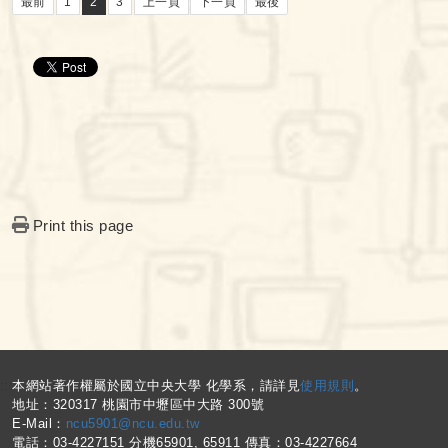
最前
1
2
3
上一頁
下一頁
最後
Print this page
:::
本網站著作權屬於國立中央大學 化學系，請詳見
使用規則
。
地址：320317 桃園市中壢區中大路 300號
E-Mail：
ncu5901@ncu.edu.tw
電話：03-4227151 分機65901, 65911 傳真：03-4227664